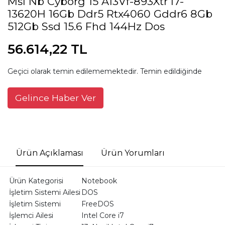
Msı Nb Cyborg 15 A13Vf-893Xtr I7-
13620H 16Gb Ddr5 Rtx4060 Gddr6 8Gb
512Gb Ssd 15.6 Fhd 144Hz Dos
56.614,22 TL
Geçici olarak temin edilememektedir. Temin edildiğinde
Gelince Haber Ver
Ürün Açıklaması
Ürün Yorumları
Ürün Kategorisi
Notebook
İşletim Sistemi Ailesi
DOS
İşletim Sistemi
FreeDOS
İşlemci Ailesi
Intel Core i7