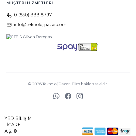
MÜŞTERI HIZMETLERI
0 (850) 888 8797
info@teknolojipazar.com
©
2026
TeknolojiPazar. Tüm hakları saklıdır.
YED BİLİŞİM
TİCARET
A.Ş. ©