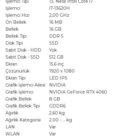
İşlemci Tipi
13. Nesil Intel Core i7
İşlemci
i7-13620H
İşlemci Hızı
2,00 GHz
Ön Bellek
16 MB
Bellek
16 GB
Bellek Tipi
DDR 5
Disk Tipi
SSD
Sabit Disk - HDD
Yok
Sabit Disk - SSD
512 GB
Ekran
15.6 inç
Çözünürlük
1920 x 1080
Ekran Tipi
LED IPS
Grafik İşlemci Ailesi
NVIDIA
Grafik İşlemci
NVIDIA GeForce RTX 4060
Grafik Bellek
8 GB
Grafik Bellek Tipi
GDDR6
Ağırlık
2,60 kg
Ağırlık Kategorisi
2.00 - … kg
LAN
Var
WLAN
Var