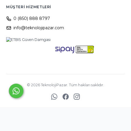
MÜŞTERI HIZMETLERI
0 (850) 888 8797
info@teknolojipazar.com
©
2026
TeknolojiPazar. Tüm hakları saklıdır.
YED BİLİŞİM
TİCARET
A.Ş. ©