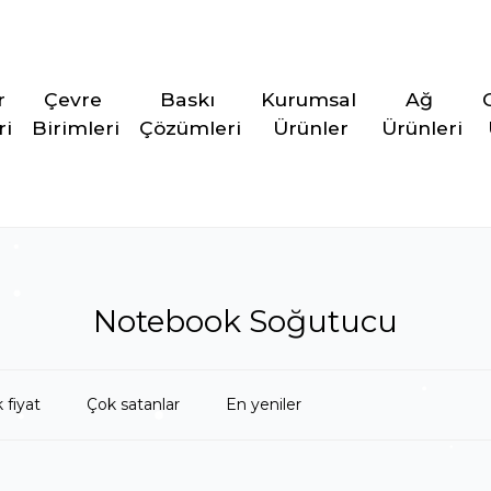
r 
Çevre 
Baskı 
Kurumsal 
Ağ 
ri
Birimleri
Çözümleri
Ürünler
Ürünleri
Notebook Soğutucu
 fiyat
Çok satanlar
En yeniler