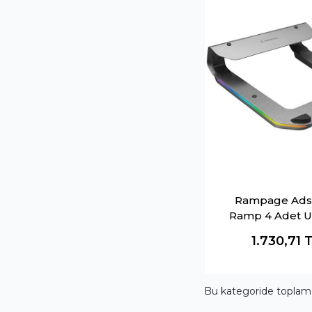
Rampage Ads
Ramp 4 Adet U
Hub İle Rgb I
1.730,71
Alüminyum Di
Bilgisayar St
Bu kategoride topla