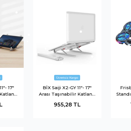
1"- 17"
BİX Saiji X2-GY 11"- 17"
Fris
 Katlanır
Arası Taşınabilir Katlanır
Stand
tebook
Alüminyum Notebook
L
955,28
TL
 Siyah
Soğutucu Stand Beyaz