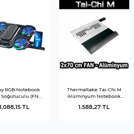
by RGB Notebook
Thermaltake Tai-Chi M
ı Soğutuculu (FNC-
Alüminyum Notebook
5270ST)
Soğutucusu (A2326)
1.088,15
TL
1.588,27
TL