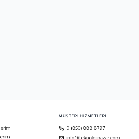
MÜŞTERI HIZMETLERI
ilerim
0 (850) 888 8797
lerim
info@teknolojipazar.com