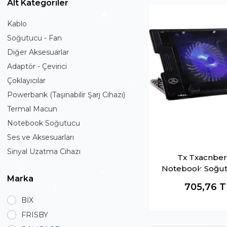
Alt Kategoriler
Kablo
Soğutucu - Fan
Diğer Aksesuarlar
Adaptör - Çevirici
Çoklayıcılar
Powerbank (Taşınabilir Şarj Cihazı)
Termal Macun
Notebook Soğutucu
Ses ve Aksesuarları
Sinyal Uzatma Cihazı
Tx Txacnber
Notebook Soğu
Marka
Stand
705,76
T
BİX
FRISBY