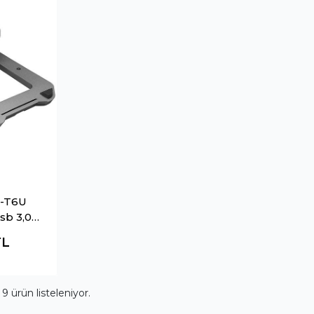
-T6U
sb 3,0
şıklı
TL
züstü
andı
m
9
ürün listeleniyor.