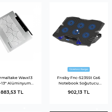
rmaltake Wavx13
Frısby Fnc-5235St Gs6
"~13" Alüminyum
Notebook Soğutucu
book Soğutucusu
Stand (6Xfan)
883,53
TL
902,13
TL
(Cl-N0003)