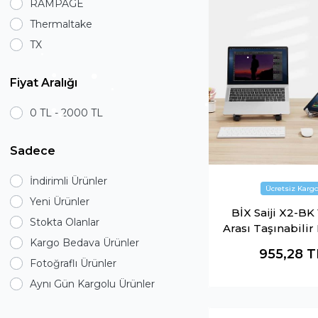
RAMPAGE
Thermaltake
TX
Fiyat Aralığı
0 TL - 2000 TL
Sadece
İndirimli Ürünler
Yeni Ürünler
BİX Saiji X2-BK 1
Stokta Olanlar
Arası Taşınabilir
Kargo Bedava Ürünler
Alüminyum No
955,28
T
Soğutucu Stand
Fotoğraflı Ürünler
Aynı Gün Kargolu Ürünler