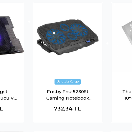
gst
Frısby Fnc-5230St
The
tucu Ve
Gaming Notebook
10
Soğutucu 4X Fan
Note
L
732,34
TL