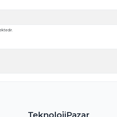
ktedir.
TeknolojiPazar