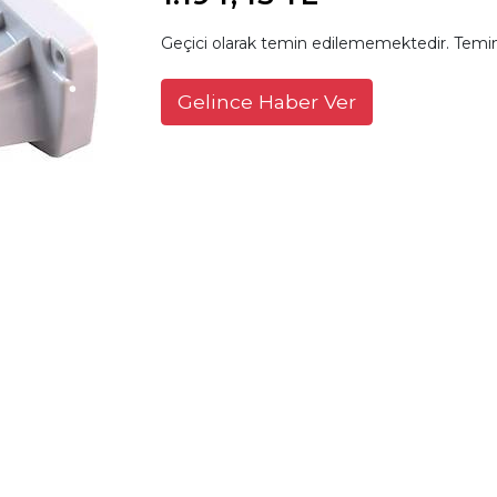
Geçici olarak temin edilememektedir. Temin
Gelince Haber Ver