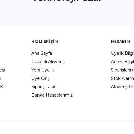
HIZLI ERIŞIM
HESABIM
Ana Sayfa
Üyelik Bilg
Güvenli Alışveriş
Adres Bilgi
esi
Yeni Üyelik
Siparişleri
ı
Üye Girişi
Stok Alarm
KK
Sipariş Takibi
Alışveriş L
Banka Hesaplarımız