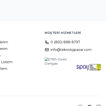
MÜŞTERI HIZMETLERI
ilerim
0 (850) 888 8797
lerim
info@teknolojipazar.com
m
 Listem
istem