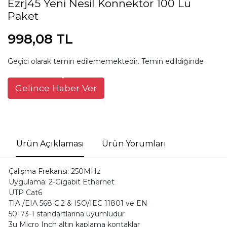
Ezrj45 Yeni Nesil Konnektör 100 Lü
Paket
998,08 TL
Geçici olarak temin edilememektedir. Temin edildiğinde
Gelince Haber Ver
Ürün Açıklaması
Ürün Yorumları
Çalışma Frekansı: 250MHz
Uygulama: 2-Gigabit Ethernet
UTP Cat6
TIA /EIA 568 C.2 & ISO/IEC 11801 ve EN
50173-1 standartlarına uyumludur
3u Micro Inch altın kaplama kontaklar