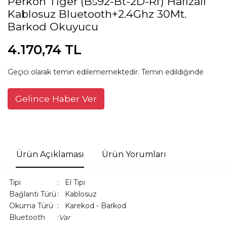
Perkon Tıger (Bs92-Bt-2D-Rf) Hafızalı
Kablosuz Bluetooth+2.4Ghz 30Mt.
Barkod Okuyucu
4.170,74 TL
Geçici olarak temin edilememektedir. Temin edildiğinde
Gelince Haber Ver
Ürün Açıklaması
Ürün Yorumları
Tipi
: El Tipi
Bağlantı Türü
: Kablosuz
Okuma Türü
: Karekod - Barkod
Bluetooth
:
Var