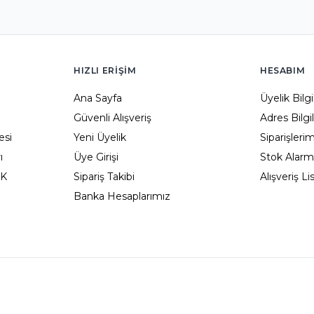
HIZLI ERIŞIM
HESABIM
Ana Sayfa
Üyelik Bilg
Güvenli Alışveriş
Adres Bilgi
esi
Yeni Üyelik
Siparişleri
ı
Üye Girişi
Stok Alarm
KK
Sipariş Takibi
Alışveriş L
Banka Hesaplarımız