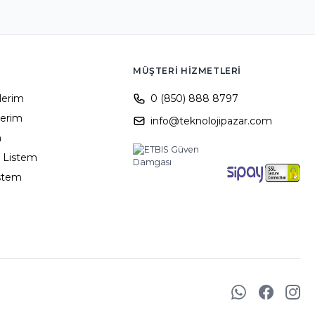
MÜŞTERI HIZMETLERI
ilerim
0 (850) 888 8797
lerim
info@teknolojipazar.com
m
 Listem
istem