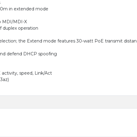
s
250m in extended mode
to MDI/MDI-X
lf duplex operation
ection; the Extend mode features 30-watt PoE transmit distanc
m and defend DHCP spoofing
activity, speed, Link/Act
.3az)