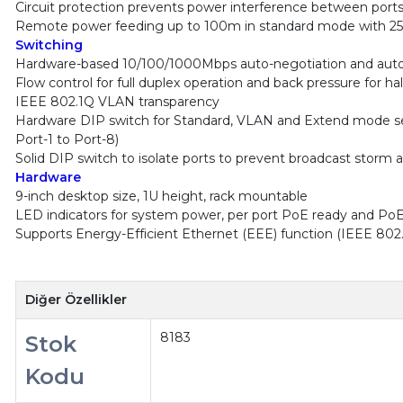
Circuit protection prevents power interference between port
Remote power feeding up to 100m in standard mode with 
Switching
Hardware-based 10/100/1000Mbps auto-negotiation and au
Flow control for full duplex operation and back pressure for ha
IEEE 802.1Q VLAN transparency
Hardware DIP switch for Standard, VLAN and Extend mode sel
Port-1 to Port-8)
Solid DIP switch to isolate ports to prevent broadcast stor
Hardware
9-inch desktop size, 1U height, rack mountable
LED indicators for system power, per port PoE ready and PoE 
Supports Energy-Efficient Ethernet (EEE) function (IEEE 802
Diğer Özellikler
8183
Stok
Kodu