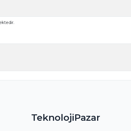
ktedir.
TeknolojiPazar