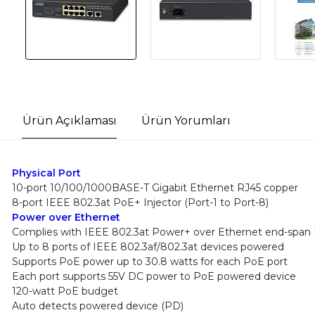
Ürün Açıklaması
Ürün Yorumları
Physical Port
10-port 10/100/1000BASE-T Gigabit Ethernet RJ45 copper
8-port IEEE 802.3at PoE+ Injector (Port-1 to Port-8)
Power over Ethernet
Complies with IEEE 802.3at Power+ over Ethernet end-span
Up to 8 ports of IEEE 802.3af/802.3at devices powered
Supports PoE power up to 30.8 watts for each PoE port
Each port supports 55V DC power to PoE powered device
120-watt PoE budget
Auto detects powered device (PD)