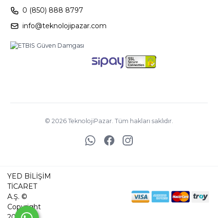
0 (850) 888 8797
info@teknolojipazar.com
©
2026
TeknolojiPazar. Tüm hakları saklıdır.
YED BİLİŞİM
TİCARET
A.Ş. ©
Copyright
2025