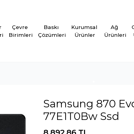
r 
Çevre 
Baskı 
Kurumsal 
Ağ 
ri
Birimleri
Çözümleri
Ürünler
Ürünleri
Samsung 870 Evo 
77E1T0Bw Ssd
8.892,86 TL