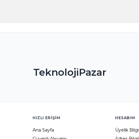
TeknolojiPazar
HIZLI ERIŞIM
HESABIM
Ana Sayfa
Üyelik Bilg
Güvenli Alışveriş
Adres Bilgi