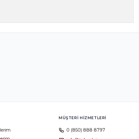
MÜŞTERI HIZMETLERI
ilerim
0 (850) 888 8797
lerim