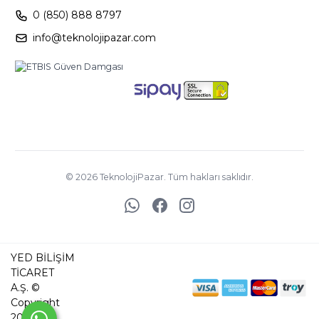
0 (850) 888 8797
info@teknolojipazar.com
©
2026
TeknolojiPazar. Tüm hakları saklıdır.
YED BİLİŞİM
TİCARET
A.Ş. ©
Copyright
2025