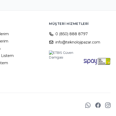
MÜŞTERI HIZMETLERI
ilerim
0 (850) 888 8797
lerim
info@teknolojipazar.com
m
 Listem
istem