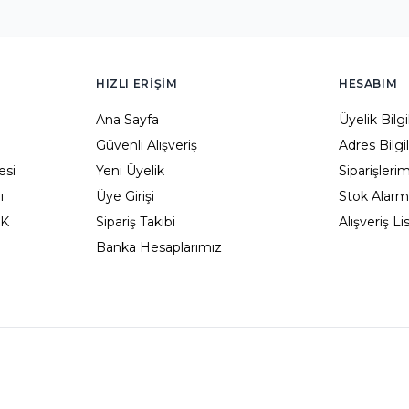
HIZLI ERIŞIM
HESABIM
Ana Sayfa
Üyelik Bilg
Güvenli Alışveriş
Adres Bilgi
esi
Yeni Üyelik
Siparişleri
ı
Üye Girişi
Stok Alarm
KK
Sipariş Takibi
Alışveriş L
Banka Hesaplarımız