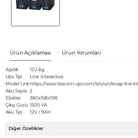
Ürün Açıklaması
Ürün Yorumları
Ağırlık
10,1 kg
Ups Tipi
Line Interactive
Model Link
https://www.tescom-ups.com/tr/urun/leoap-line-in
Akü Sayısı
2
Ebatlar
380x158x198
Çıkış Gücü
1500 VA
Akü Tipi
12V / 9AH
Diğer Özellikler