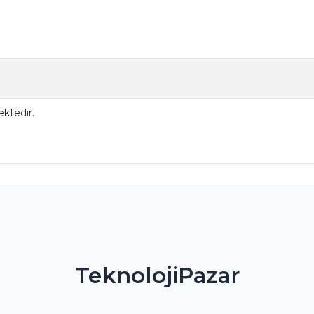
ktedir.
TeknolojiPazar