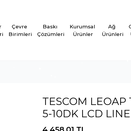
r 
Çevre 
Baskı 
Kurumsal 
Ağ 
ri
Birimleri
Çözümleri
Ürünler
Ürünleri
m
TESCOM LEOAP 15
5-10DK LCD LIN
4.458,01 TL