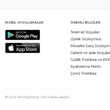
MOBIL UYGULAMALAR
ÖNEMLI BILGILER
Teslimat Koşulları
Üyelik Sözleşmesi
Mesafeli Satış Sözleşm
Garanti ve İade Koşullar
Gizlilik Politikası ve KV
Aydınlatma Metni
Çerez Politikası
©
2026
TeknolojiPazar. Tüm hakları saklıdır.