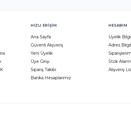
HIZLI ERIŞIM
HESABIM
Ana Sayfa
Üyelik Bilg
Güvenli Alışveriş
Adres Bilgi
esi
Yeni Üyelik
Siparişleri
ı
Üye Girişi
Stok Alarm
KK
Sipariş Takibi
Alışveriş L
Banka Hesaplarımız