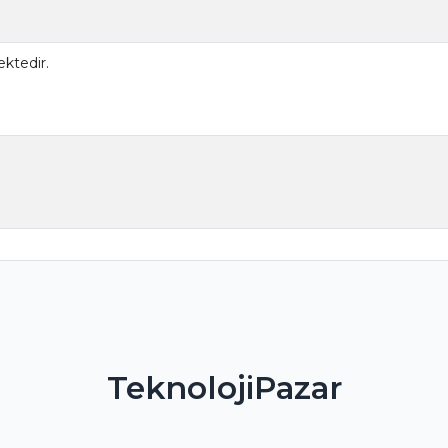
ktedir.
TeknolojiPazar