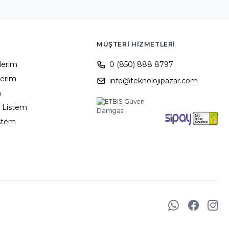
MÜŞTERI HIZMETLERI
ilerim
0 (850) 888 8797
lerim
info@teknolojipazar.com
m
 Listem
istem