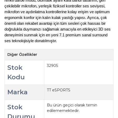
renkli darbe modu, otomatik ayarlı kafa bandı tasarımı, geri
çekilebilir mikrofon, yerleşik fiziksel kontroller ses seviyesi,
mikrofon ve aydınlatma kontrollerine kolay erişim ve optimum
ergonomik konfor için kalın kulak yastığı yapısı.
Ayrıca, çok
önemli olan rekabet avantajı için tüm sesleri çok hassas bir
doğrulukla duymanızı sağlamak amacıyla en etkileyici 3D ses
deneyimini sunmak için en yeni 7.1 premium sanal surround
ses teknolojisiyle donatılmıştır.
Diğer Özellikler
32905
Stok
Kodu
TT eSPORTS
Marka
Bu ürün geçici olarak temin
Stok
edilememektedir.
Durumu