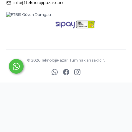
info@teknolojipazar.com
©
2026
TeknolojiPazar. Tüm hakları saklıdır.
YED BİLİŞİM
TİCARET
A.Ş. ©
Copyright
2025
®
PlatinMarket
E-Ticaret Sistemi
İle Hazırlanmıştır.