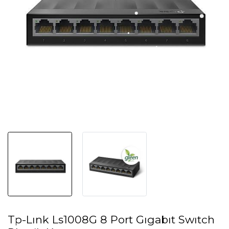
Tp-Lınk Ls1008G 8 Port Gıgabıt Swıtch