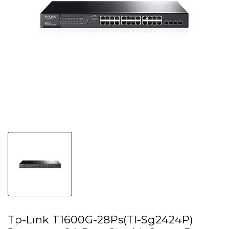
Tp-Lınk T1600G-28Ps(Tl-Sg2424P)