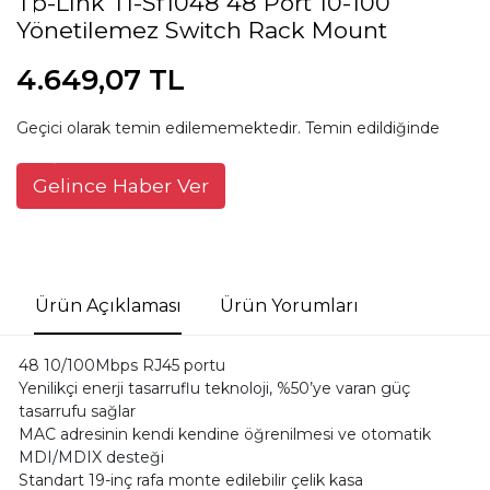
Tp-Lınk Tl-Sf1048 48 Port 10-100
Yönetilemez Switch Rack Mount
4.649,07 TL
Geçici olarak temin edilememektedir. Temin edildiğinde
Gelince Haber Ver
Ürün Açıklaması
Ürün Yorumları
48 10/100Mbps RJ45 portu
Yenilikçi enerji tasarruflu teknoloji, %50’ye varan güç
tasarrufu sağlar
MAC adresinin kendi kendine öğrenilmesi ve otomatik
MDI/MDIX desteği
Standart 19-inç rafa monte edilebilir çelik kasa