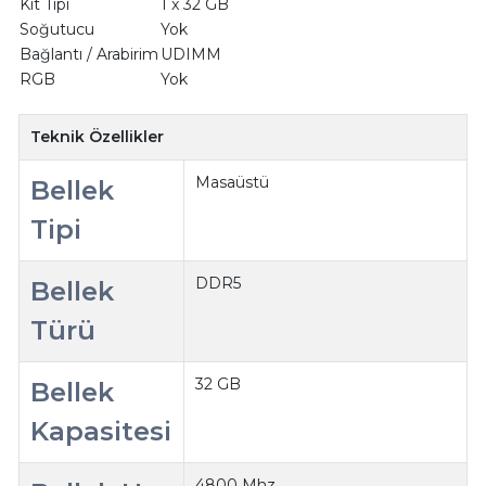
Kit Tipi
1 x 32 GB
Soğutucu
Yok
Bağlantı / Arabirim
UDIMM
RGB
Yok
Teknik Özellikler
Masaüstü
Bellek
Tipi
DDR5
Bellek
Türü
32 GB
Bellek
Kapasitesi
4800 Mhz