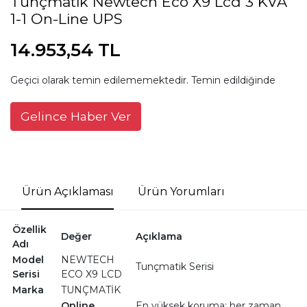
Tunçmatik Newtech Eco X9 Lcd 3 KVA
1-1 On-Line UPS
14.953,54 TL
Geçici olarak temin edilememektedir. Temin edildiğinde
Gelince Haber Ver
Ürün Açıklaması
Ürün Yorumları
Özellik
Değer
Açıklama
Adı
Model
NEWTECH
Tunçmatik Serisi
Serisi
ECO X9 LCD
Marka
TUNÇMATİK
Online
En yüksek koruma; her zaman