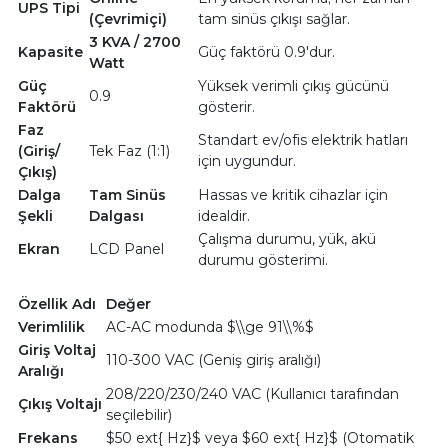
UPS Tipi
(Çevrimiçi)
tam sinüs çıkışı sağlar.
3 KVA / 2700
Kapasite
Güç faktörü 0.9'dur.
Watt
Güç
Yüksek verimli çıkış gücünü
0.9
Faktörü
gösterir.
Faz
Standart ev/ofis elektrik hatları
(Giriş/
Tek Faz (1:1)
için uygundur.
Çıkış)
Dalga
Tam Sinüs
Hassas ve kritik cihazlar için
Şekli
Dalgası
idealdir.
Çalışma durumu, yük, akü
Ekran
LCD Panel
durumu gösterimi.
Özellik Adı
Değer
Verimlilik
AC-AC modunda $\\ge 91\\%$
Giriş Voltaj
110-300 VAC (Geniş giriş aralığı)
Aralığı
208/220/230/240 VAC (Kullanıcı tarafından
Çıkış Voltajı
seçilebilir)
Frekans
$50 ext{ Hz}$ veya $60 ext{ Hz}$ (Otomatik