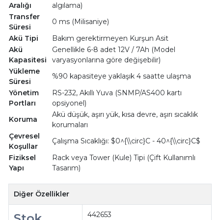
Aralığı
algılama)
Transfer
0 ms (Milisaniye)
Süresi
Akü Tipi
Bakım gerektirmeyen Kurşun Asit
Akü
Genellikle 6-8 adet 12V / 7Ah (Model
Kapasitesi
varyasyonlarına göre değişebilir)
Yükleme
%90 kapasiteye yaklaşık 4 saatte ulaşma
Süresi
Yönetim
RS-232, Akıllı Yuva (SNMP/AS400 kartı
Portları
opsiyonel)
Akü düşük, aşırı yük, kısa devre, aşırı sıcaklık
Koruma
korumaları
Çevresel
Çalışma Sıcaklığı: $0^{\\circ}C - 40^{\\circ}C$
Koşullar
Fiziksel
Rack veya Tower (Kule) Tipi (Çift Kullanımlı
Yapı
Tasarım)
Diğer Özellikler
442653
Stok