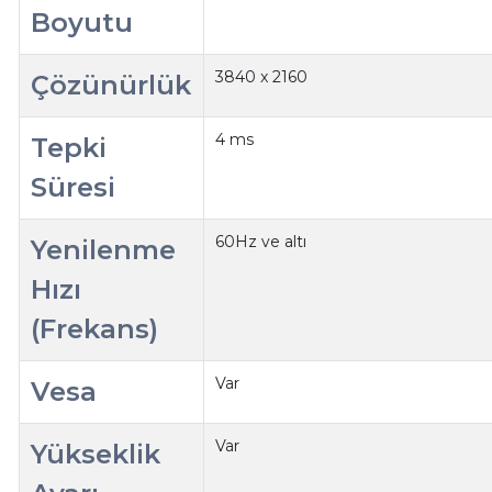
Boyutu
3840 x 2160
Çözünürlük
4 ms
Tepki
Süresi
60Hz ve altı
Yenilenme
Hızı
(Frekans)
Var
Vesa
Var
Yükseklik