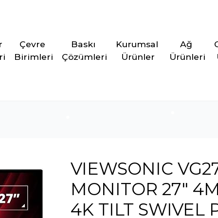
r 
Çevre 
Baskı 
Kurumsal 
Ağ 
ri
Birimleri
Çözümleri
Ürünler
Ürünleri
VIEWSONIC VG2
MONITOR 27" 4MS
4K TILT SWIVEL 