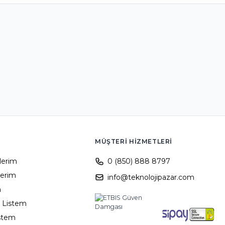
MÜŞTERI HIZMETLERI
ilerim
0 (850) 888 8797
lerim
info@teknolojipazar.com
m
 Listem
istem