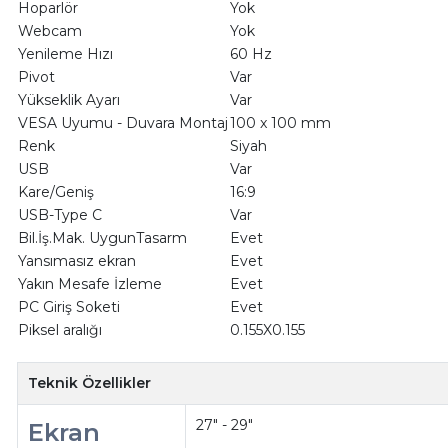
Hoparlör
Yok
Webcam
Yok
Yenileme Hızı
60 Hz
Pivot
Var
Yükseklik Ayarı
Var
VESA Uyumu - Duvara Montaj
100 x 100 mm
Renk
Siyah
USB
Var
Kare/Geniş
16:9
USB-Type C
Var
Bil.İş.Mak. UygunTasarm
Evet
Yansımasız ekran
Evet
Yakın Mesafe İzleme
Evet
PC Giriş Soketi
Evet
Piksel aralığı
0.155X0.155
Teknik Özellikler
27" - 29"
Ekran