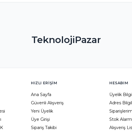
TeknolojiPazar
HIZLI ERIŞIM
HESABIM
Ana Sayfa
Üyelik Bilg
Güvenli Alışveriş
Adres Bilgi
esi
Yeni Üyelik
Siparişleri
ı
Üye Girişi
Stok Alarm
KK
Sipariş Takibi
Alışveriş L