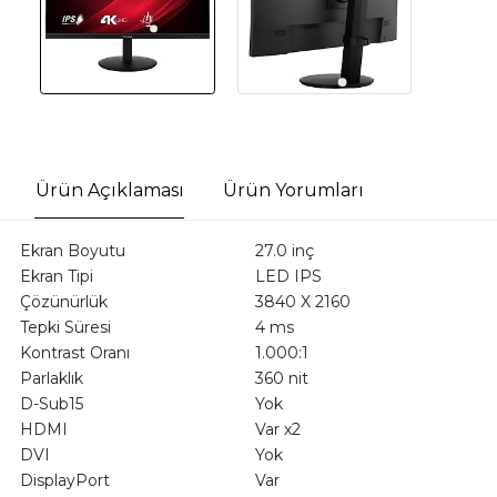
Ürün Açıklaması
Ürün Yorumları
Ekran Boyutu
27.0 inç
Ekran Tipi
LED IPS
Çözünürlük
3840 X 2160
Tepki Süresi
4 ms
Kontrast Oranı
1.000:1
Parlaklık
360 nit
D-Sub15
Yok
HDMI
Var x2
DVI
Yok
DisplayPort
Var