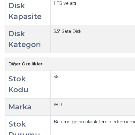
1 TB ve altı
Disk
Kapasite
3.5" Sata Disk
Disk
Kategori
Diğer Özellikler
5611
Stok
Kodu
WD
Marka
Bu ürün geçici olarak temin edilememe
Stok
Durumu