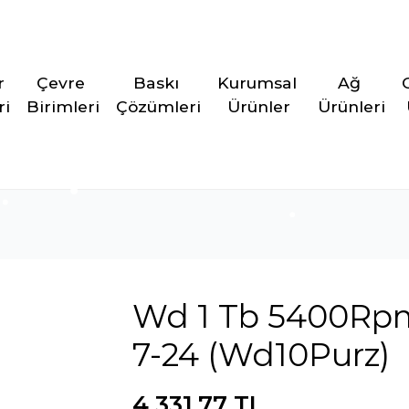
r 
Çevre 
Baskı 
Kurumsal 
Ağ 
ri
Birimleri
Çözümleri
Ürünler
Ürünleri
Wd 1 Tb 5400Rpm
7-24 (Wd10Purz)
4.331,77 TL