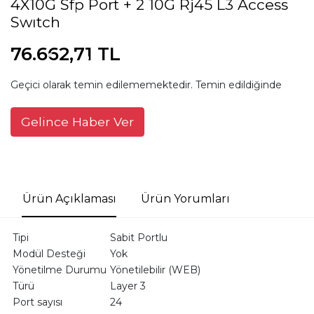
4X10G Sfp Port + 2 10G Rj45 L3 Access
Swıtch
76.662,71 TL
Geçici olarak temin edilememektedir. Temin edildiğinde
Gelince Haber Ver
Ürün Açıklaması
Ürün Yorumları
Tipi
Sabit Portlu
Modül Desteği
Yok
Yönetilme Durumu
Yönetilebilir (WEB)
Türü
Layer 3
Port sayısı
24