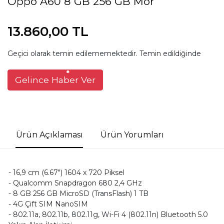
Oppo A60 8 GB 256 GB Mor
13.860,00 TL
Geçici olarak temin edilememektedir. Temin edildiğinde
Gelince Haber Ver
Ürün Açıklaması
Ürün Yorumları
- 16,9 cm (6.67") 1604 x 720 Piksel
- Qualcomm Snapdragon 680 2,4 GHz
- 8 GB 256 GB MicroSD (TransFlash) 1 TB
- 4G Çift SIM NanoSIM
- 802.11a, 802.11b, 802.11g, Wi-Fi 4 (802.11n) Bluetooth 5.0